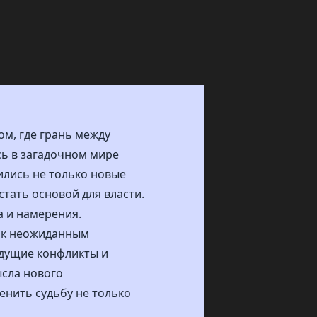
ом, где грань между
сь в загадочном мире
ились не только новые
стать основой для власти.
а и намерения.
и к неожиданным
удущие конфликты и
ысла нового
енить судьбу не только