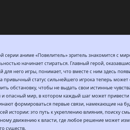
ой серии аниме «Повелитель» зритель знакомится с мир
льностью начинает стираться. Главный герой, оказавши
 для него игры, понимает, что вместе с ним здесь появ
, а привычный статус сильнейшего игрока теперь может 
ть обстановку, чтобы не выдать свои истинные чувств
й и опасный мир, в котором каждый шаг может привест
чинают формироваться первые связи, намекающие на б
всей истории: это путь к укреплению влияния, поиску см
ному движению к власти, где любое решение может изм
го существ.