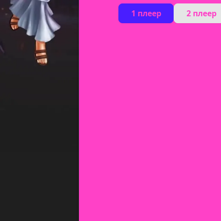
1 плеер
2 плеер