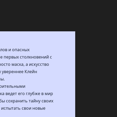
алов и опасных
е первых столкновений с
сто маска, а искусство
м увереннее Клейн
мы.
озрительными
а ведет его глубже в мир
бы сохранить тайну своих
 испытать свои новые