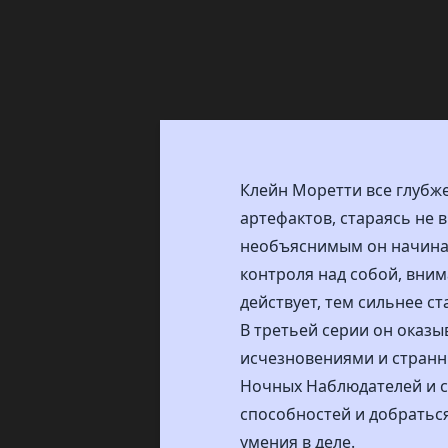
Клейн Моретти все глубже
артефактов, стараясь не
необъяснимым он начинает
контроля над собой, вни
действует, тем сильнее с
В третьей серии он оказы
исчезновениями и странн
Ночных Наблюдателей и с
способностей и добратьс
умения в деле.