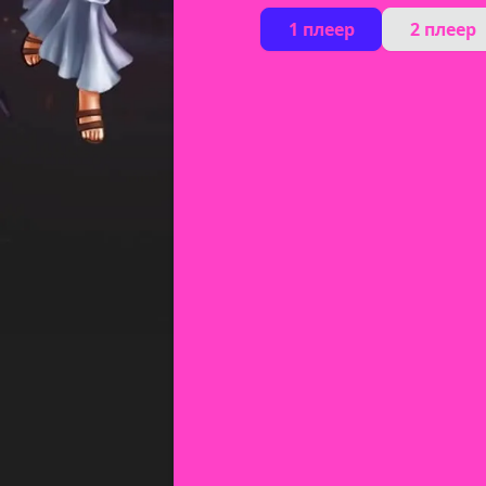
1 плеер
2 плеер