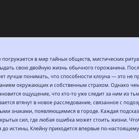
 погружается в мир тайных обществ, мистических риту
 выдать свою двойную жизнь обычного горожанина. Посл
 лучше понимать, что способности клоуна — это не про
манием окружающих и собственным страхом. Однако че
тановится ощущение, что кто-то уже следит за ним из ть
вается втянут в новое расследование, связанное с под
ыми знаками, появляющимися в городе. Каждая подсказк
крытых сил, где любая ошибка может стоить жизни. Что
я до истины, Клейну приходится впервые по-настоящему