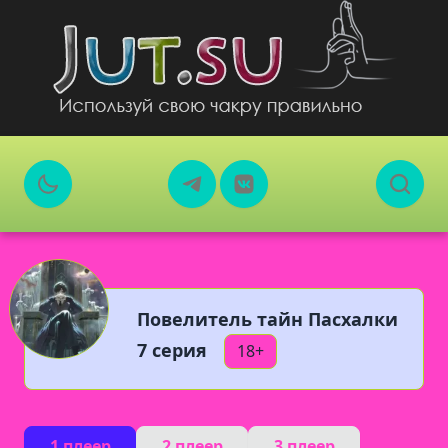
Повелитель тайн Пасхалки
7 серия
18+
1 плеер
2 плеер
3 плеер